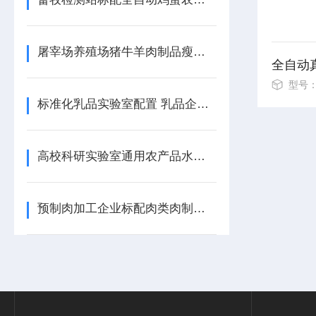
屠宰场养殖场猪牛羊肉制品瘦肉精检测仪选型指南 肉类违禁残留快速筛查仪器
型号
标准化乳品实验室配置 乳品企业牛奶蛋白质含量分析仪厂家直供选型方案
高校科研实验室通用农产品水果蔬菜农药残留检测仪 食品质检实验室快检设备
预制肉加工企业标配肉类肉制品瘦肉精检测仪 生鲜商超肉类违禁残留检测设备