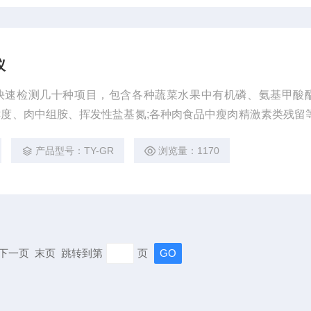
仪
快速检测几十种项目，包含各种蔬菜水果中有机磷、氨基甲酸
度、肉中组胺、挥发性盐基氮;各种肉食品中瘦肉精激素类残留
产品型号：TY-GR
浏览量：1170
页 下一页 末页 跳转到第
页