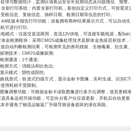
析处理与数据统计，监测区域食品安全长短期动态及问题预估、预警
.1、全新打印系统：内置全新打印机，新创自定义打印方式，可按需
，受检信息、复核信息、抽样日期、检测日期等信息的打印。
.2、A4纸版本报告打印功能：设备拥有两种结果展示方式，可以自动
印机可进行打印。
供电模式：仪器交直流两用，直流12V供电，可连接车载电源，配6
、胶体金检测模块：采用CMOS成像处理技术及胶体金免疫层析技术
限值自动判断检测结果，可检测常见的兽药残留、生物毒素、抗生素
1、探测技术：CMOS成像探测;
2、检测通道：1个通道;
3、检测方式：消线法和比色法;
4、显示模式：阴性或阳性;
.5、曲线形式：轨道式扫描方式，显示金标卡图像，实时生成、识别
，使用耗材不受限制。
6、图像调整功能：可根据金标卡读取图像进行多方位调整，使其更精
、仪器具备远程升级功能，可定向分客户分仪器更新，开机后自动更
成本并避免了物流运输返厂升级导致设备损坏的潜在风险。