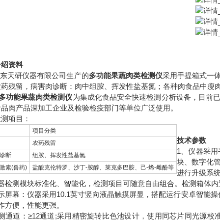
介绍资料
天研仪器有限公司生产的
多功能果蔬肉类检测仪
采用手提箱式一
农药残留，病害肉诊断：肉中组胺、挥发性盐基氮；各种肉食品中瘦
多功能果蔬肉类检测仪
为集成化食品安全快速检测分析设备，目前
食品肉产品深加工企业及检验检疫部门等单位广泛使用。
检测项目：
项目分类
技术参数
农药残留
1、仪器采
诊断
组胺、挥发性盐基氮
块、数字化
激素(兽药)
盐酸克伦特罗、沙丁-胺醇、莱克多巴胺、己-烯-雌酚等
进行升级系
仪器检测模块标准化、智能化，检测项目可随意自由组合。检测箱体内
示屏幕：仪器采用10.1英寸竖向液晶触摸屏显，搭配运行安卓智能操作系统，主
操作方便，性能更强。
测通道：≥12通道;采用精密旋转比色池设计，使用同芯片同光源校准