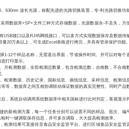
90、630nm 波长光源，标配先进的光路切换装置，专-利光路切换功
采用数据库+SP+文件三种方式存储数据，光源数据永-不丢失，方
具有USB接口以及RJ45网线接口，可以多方式实现数据保存及数据传
量20万条以上，可生成Excel表格进行拷贝，并具有登录保护功能
择1-12个样品名称，无需退出界面，节省操作时间。并可以对每个
勾选打印显示。
据、月检测数据，全部检测总数量，包含检测总数，合格数，不合格
观。
据、检测数据、历史记录、国标信息、曲线信息、采样信息、检测信
息等等，数据库之间互相协调联动保证数据的真实完整性。同时产品
结果后，系统自动调用系统数据库中相关国标进行比对判定，客观显示
快捷的新检测方案，每一个任务分别可以设置不同的样品、批次、编
送检时一键调取保存信息，并可多次调取，大大提高检测效率。
传，检测结果可直接传至食品安全监管平台。进行区域食品安全监管