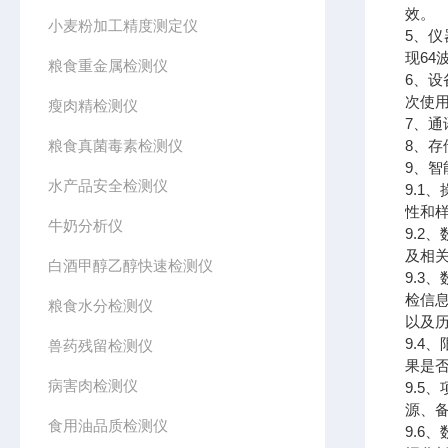
效。
小麦粉加工精度测定仪
5、仪
现6
粮食重金属检测仪
6、
次使
瘦肉精检测仪
7、通
粮食真菌毒素检测仪
8、存
9、智
水产品安全检测仪
9.
性和
牛奶分析仪
9.
及相
白酒甲醇乙醇快速检测仪
9.
检信
粮食水分检测仪
以及
9.
兽药残留检测仪
果是
病害肉检测仪
9.
源、
食用油品质检测仪
9.