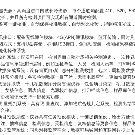
器光源：高精度进口四波长冷光源，每个通道均配置 410、520、5
4波长，并且所有检测项目可实现所有通道同时检测。
设备可一键校准，自动保存校准数据，自动对比校验，得到精准光源，
用。
讯接口：配备无线通信模块、4G(APN)通讯模块、蓝牙传输，同时
储方式：支持U盘存储，标准USB接口，免驱动安装。检测结果存储容
能化操作系统：
1、操作系统：仪器可在同一检测界面自动对应相关检测通道，一次性选
样品信息单独进行编辑，例如送检单位、人员，检测人员等，打印时
2、数据集成系统：设备首页自动汇总分析检测数据，包含：周检测数
关柱形分析图，各项检测数据一目了然，无需电脑查询，更加快捷直
3、数据库系统：十几项数据库分类管理仪器：包含项目类型、项目数
息、复核信息、图表信息、光源校准信息、打印样式信息、样品库信
历史检测记录支持一键检索功能。
4、限-量规判系统：具有限-量查询、添加物质合规判定系统。检测出
否合格。
5、项目预设系统：仪器具有任务预设模块，一键提前预设，给出方便
备注、抽样信息、检测信息、受检信息、复核信息等更多信息。样品
6、数据监管系统：同步对接监管平台，数据可局域网和互联网数据上