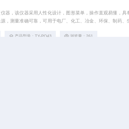
型仪器，该仪器采用人性化设计，图形菜单，操作直观易懂，具
光源，测量准确可靠，可用于电厂、化工、冶金、环保、制药、
验室的测量与存储。
产品型号：TY-PO43
浏览量：261
测仪
是参考国家标准、环境标准等相关标准设计制造，适用于国内外
价铬、总铬、铅、镉、汞、砷、铜、总铜、锌、总锌、铁、总铁
、银、铝、锡、铍、钡、锑、钴等重金属含量指标；本仪器兼具
产品型号：TY-TZ
浏览量：275
示数据，分析一目了然；高清晰度彩色液晶触摸显示屏，Androi
，中英文键盘，人性化操作，使