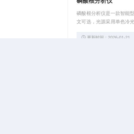
磷酸根分析仪
磷酸根分析仪是一款智能
文可选，光源采用单色冷
食品和自来水等溶液在实
更新时间：2026-01-21
多参数水质重金属检
多参数水质重金属检测仪
测标准。 主要检测水质六
总镍、锰、总锰、钛、钒
更新时间：2026-01-16
据分析功能，图表、列表显
操作系统，中文显示界面