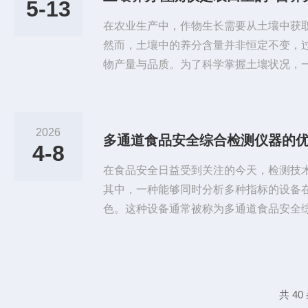
5-13
性，导致反应体系颜色或电信号发生变...
在农业生产中，作物生长需要从土壤中获
然而，土壤中的养分含量并非恒定不变，
物产量与品质。为了科学掌握土壤状况，
逐渐进入农业从业者的视野。那么，这种
些作用？土壤养分检测仪是一种用于分析
备。它通过传感器或化学分析方法，测量
2026
多通道食品安全综合检测仪器的
质、酸碱度(pH值)等指标。传统上，农
4-8
将样本送往实验室等待数天才能获...
在食品安全日益受到关注的今天，检测技
其中，一种能够同时分析多种指标的设备
色。这种设备通常被称为多通道食品安全
什么呢？简单来说，这是一种集成了多个
一次运行中，对同一份食品样本内的不同
以同时筛查农药残留、兽药残留、真菌毒
在风险物质。其核心设计理念在于提升效
共 4
变了传统单指标逐一检测的模式。这...