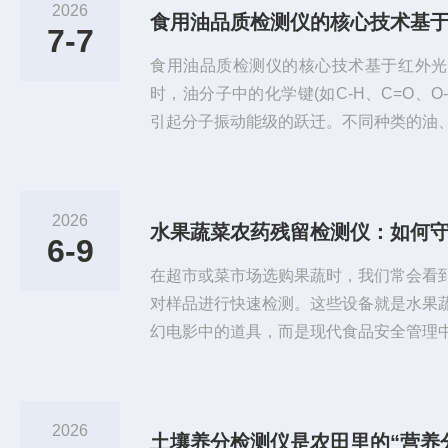
2026
食用油品质检测仪的核心技术基
7-7
食用油品质检测仪的核心技术基于红外光
时，油分子中的化学键(如C-H、C=O、
引起分子振动能级的跃迁。不同种类的油
动模式存在差异。检测仪内置的光源发出
按波长顺序扫描油样。探测器记录每个波
光谱曲线。新鲜油的光谱在特定区域呈现
2026
水果蔬菜农药残留检测仪：如何
合物增多，同时原有的酯基峰可能变宽或
6-9
特征峰的强度比值、峰位偏移...
在超市或菜市场选购果蔬时，我们常会看
对样品进行快速检测。这些设备就是水果
幻电影中的道具，而是现代食品安全管理
蔬表面的农药残留是否超标。什么是水果
本质上是一种便携式分析仪器，通过化学
的有机磷、氨基甲酸酯类等常见农药成分
2026
土壤养分检测仪是农田里的“营养
理通常基于酶抑制法：当样品中含有农药