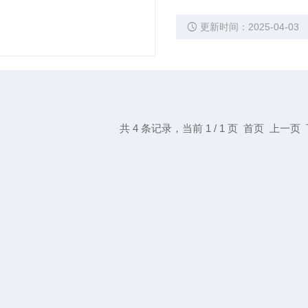
算运动粘度的最终结果。本
更新时间：2025-04-03
s，通常在实际中使用为m
某一恒定的温度下，测定
共 4 条记录，当前 1 / 1 页 首页 上一