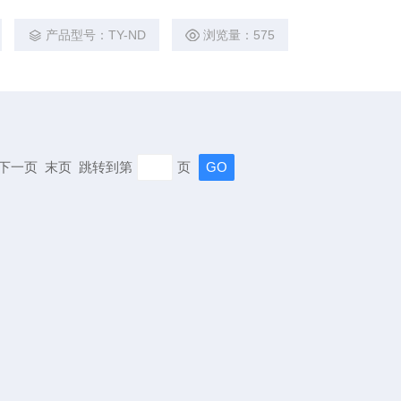
方法适用于测定液体石油产品(指牛顿液体)的运动粘度，其单位为
产品型号：TY-ND
浏览量：575
m2/s。动力粘度可由测得的运动粘度乘以液体的密度求得。本方
一定体积的液体在重力
页 下一页 末页 跳转到第
页