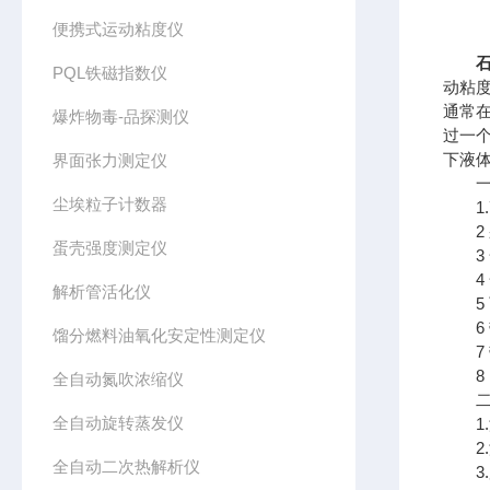
便携式运动粘度仪
PQL铁磁指数仪
动粘
通常
爆炸物毒-品探测仪
过一
下液
界面张力测定仪
一
尘埃粒子计数器
1.
2 采
蛋壳强度测定仪
3 
4 
解析管活化仪
5 
6 
馏分燃料油氧化安定性测定仪
7 
8 
全自动氮吹浓缩仪
二、
全自动旋转蒸发仪
1.温
2.温
全自动二次热解析仪
3.加