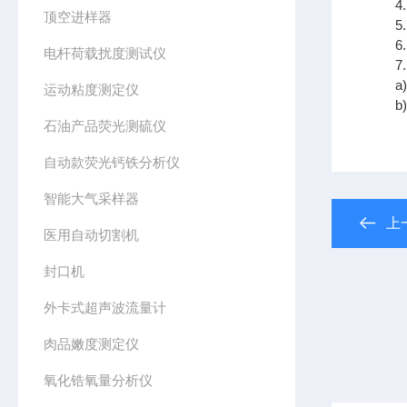
4. 
顶空进样器
5. 
6. 
电杆荷载扰度测试仪
7. 电
a)使
运动粘度测定仪
b)
石油产品荧光测硫仪
自动款荧光钙铁分析仪
智能大气采样器
上
医用自动切割机
封口机
外卡式超声波流量计
肉品嫩度测定仪
氧化锆氧量分析仪