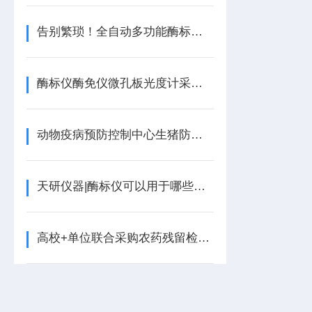
告别繁琐！全自动多功能酶标仪，多功能协同，让检测快人一步
酶标仪酶免仪微孔板光度计采用单波长和双波长测试模式
动物疫病预防控制中心生猪防疫诊断仪器设备购置清单
天研仪器|酶标仪可以用于哪些场所
高校+单位联合采购农药残留检测设备，2026年这3款性价比高