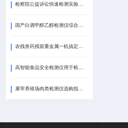
检察院公益诉讼快速检测实验室【重磅推荐】检察院公益诉讼快速检测实验室
国产白酒甲醇乙醇检测仪综合排名揭晓：天研、天弘领-跑行业技术革新
农残兽药残留重金属一机搞定！多功能果蔬肉类检测仪，让问题食品无处遁形
高智能食品安全检测仪用于检测果蔬农药残留重金属含量等
屠宰养殖场肉类检测仪选购指南：2026年热销品牌与型号深度解析