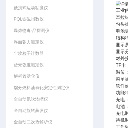
便携式运动粘度仪
工业
牵拉
PQL铁磁指数仪
勾头
爆炸物毒-品探测仪
电池
结构
界面张力测定仪
显示屏
显示分
尘埃粒子计数器
对外接
蛋壳强度测定仪
TF卡：
温传
解析管活化仪
菜单
软件设
馏分燃料油氧化安定性测定仪
功能特
全自动氮吹浓缩仪
充电：
电池：
全自动旋转蒸发仪
充电
待机
全自动二次热解析仪
工作温