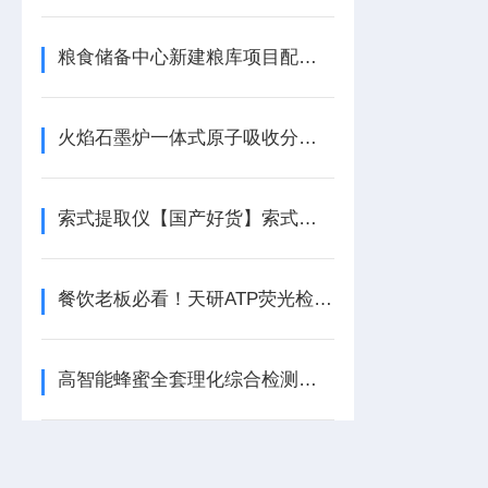
粮食储备中心新建粮库项目配套食品重金属检测仪器设备采购配置方案清单
火焰石墨炉一体式原子吸收分光光度计适用于快速筛查与常规检测
索式提取仪【国产好货】索式提取仪
餐饮老板必看！天研ATP荧光检测仪：你的后厨“照妖镜”
高智能蜂蜜全套理化综合检测仪【全网热销】高智能蜂蜜全套理化综合检测仪