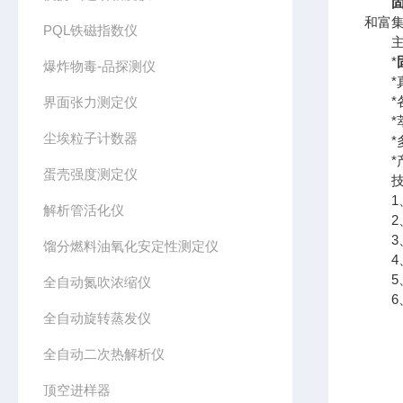
和富集
PQL铁磁指数仪
主
*
爆炸物毒-品探测仪
*真空
*各
界面张力测定仪
*萃
尘埃粒子计数器
*多
*产
蛋壳强度测定仪
技术
1、
解析管活化仪
2、
3、工
馏分燃料油氧化安定性测定仪
4、
5、真
全自动氮吹浓缩仪
6、
全自动旋转蒸发仪
全自动二次热解析仪
顶空进样器