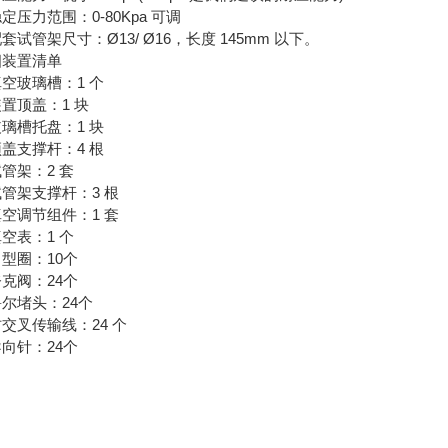
力范围：0-80Kpa 可调
管架尺寸：Ø13/ Ø16，长度 145mm 以下。
置清单
玻璃槽：1 个
顶盖：1 块
槽托盘：1 块
支撑杆：4 根
架：2 套
架支撑杆：3 根
调节组件：1 套
表：1 个
型圈：10个
阀：24个
堵头：24个
叉传输线：24 个
针：24个