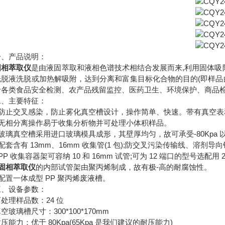
产品说明：
固相萃取仪
是由液固萃取和液相色谱技术相结合发展而来,利用固体吸
洗脱液洗脱或加热解吸附，达到分离和富集目标化合物的目的(即样品
于各类食品安全检测、农产品残留监控、医药卫生、环境保护、商品
主要特征：
止交叉感染，防止雾化真空槽设计，操作简单、快速。带有真空表
相分离操作易于收集分析物并可处理小体积样品。
真空槽采用进口玻璃模具成形，其壁厚均匀，故可承受-80Kpa 
含有 13mm、16mm 收集管(1 包);防交叉污染传输线、溶剂导向针(
 收集容器架可容纳 10 和 16mm 试管;可为 12 端口的型号选配用 
固相萃取仪
的内部试管架由聚丙烯制成，故有极-高的耐腐蚀性。
置一体成型 PP 聚丙烯废液槽。
设备参数：
理样品数：24 位
璃槽尺寸：300*100*170mm
力：优于 80Kpa(65Kpa 是我们建议的耐压能力)