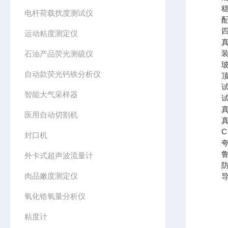
稳定压
电杆荷载扰度测试仪
配套试
四装
运动粘度测定仪
真空
装置
石油产品荧光测硫仪
玻璃
自动款荧光钙铁分析仪
顶盖
试管
智能大气采样器
试管
真空
医用自动切割机
真空
C 
封口机
夸克
鲁尔
外卡式超声波流量计
防交
肉品嫩度测定仪
导向
氧化锆氧量分析仪
粘度计