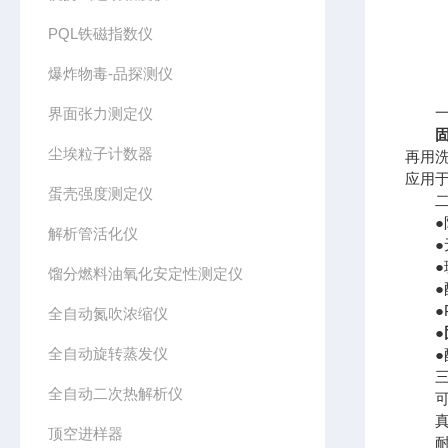
PQL铁磁指数仪
爆炸物毒-品探测仪
一、
界面张力测定仪
尘埃粒子计数器
再用
应用
蛋壳强度测定仪
二、
●防
解析管活化仪
●无
●玻璃
馏分燃料油氧化安定性测定仪
●配套
●PP
全自动氮吹浓缩仪
●
全自动旋转蒸发仪
●配
三、
全自动二次热解析仪
可处
真空玻
顶空进样器
耐压能