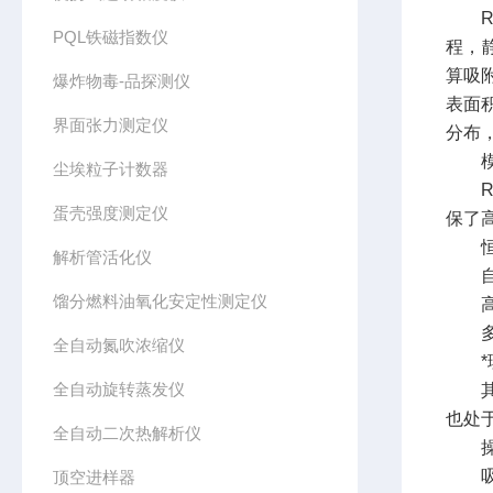
Ris
PQL铁磁指数仪
程，
算吸
爆炸物毒-品探测仪
表面积
界面张力测定仪
分布，
模块
尘埃粒子计数器
Ris
蛋壳强度测定仪
保了
恒
解析管活化仪
自主
馏分燃料油氧化安定性测定仪
高精
多个
全自动氮吹浓缩仪
*理
全自动旋转蒸发仪
其*
也处
全自动二次热解析仪
操
吸附
顶空进样器