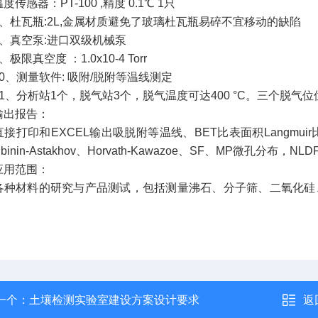
感器：PT-100 ,精度 0.1℃ 1只
杜瓦瓶:2L,金属材质避免了玻璃杜瓦瓶易碎不宜移动的缺陷
真空泵:进口双级机械泵
限真空度 ：1.0x10-4 Torr
、测量软件: 吸附/脱附等温线测定
、分析站1个，脱气站3个，脱气温度可达400 °C。三个脱气
出报告：
印和EXCEL输出吸脱附等温线、BET比表面积Langmuir
binin-Astakhov、Horvath-Kawazoe、SF、MP微孔分布，
用范围：
材料的研究与产品测试，包括测量沸石、分子筛、二氧化硅、
一个：
土壤检测实验室建设方案设计要求
返