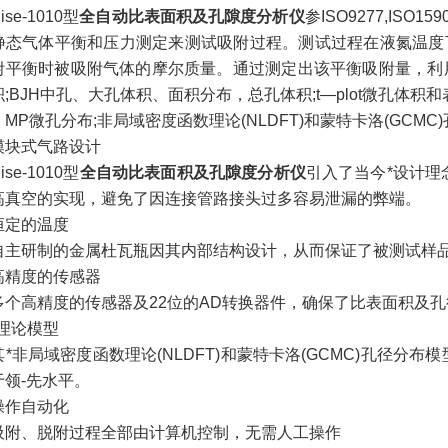
e-1010型
全自动比表面积及孔隙度分析仪
参ISO9277,IS
静态气体平衡和压力测定来测试吸附过程。测试过程在液氮温度
附平衡时被吸附气体的摩尔质量。通过测定出该平衡吸附量，利用理
;BJH中孔、大孔体积、面积分布，总孔体积;t―plot微孔体积和表面积，
MP微孔分布;非局域密度函数理论(NLDFT)和蒙特卡洛(GCM
式气路设计
e-1010型
全自动比表面积及孔隙度分析仪
引入了当今*设计理
高真空的实现，避免了因连接管路接头过多容易泄漏的弊端。
定的温度
研制的金属杜瓦瓶因其内部结构设计，从而保证了被测试样品
度的传感器
高精度的传感器及22位的AD转换器件，确保了比表面积及孔
论模型
非局域密度函数理论(NLDFT)和蒙特卡洛(GCMC)孔径分
于领-先水平。
作自动化
、脱附过程全部由计算机控制，无需人工操作