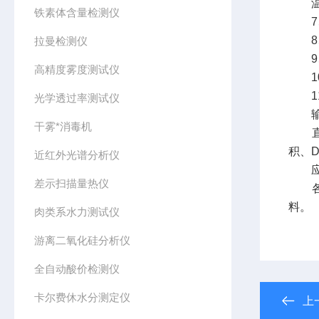
温度传
铁素体含量检测仪
7、
8、
拉曼检测仪
9、极
高精度雾度测试仪
10
11
光学透过率测试仪
输
干雾*消毒机
直接打
积、D
近红外光谱分析仪
应
差示扫描量热仪
各种
料。
肉类系水力测试仪
游离二氧化硅分析仪
全自动酸价检测仪
卡尔费休水分测定仪
上