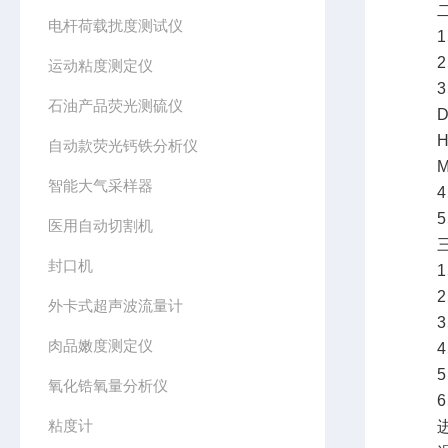
二、
电杆荷载扰度测试仪
1、单
2、
运动粘度测定仪
3、
石油产品荧光测硫仪
Dub
Hor
自动款荧光钙铁分析仪
MP
智能大气采样器
4、非
5、
医用自动切割机
三、
封口机
1、比
2、
外卡式超声波流量计
3、
肉品嫩度测定仪
4、
5、P
氧化锆氧量分析仪
6、
粘度计
进口绝