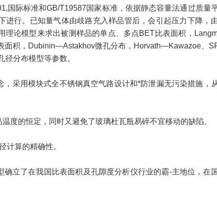
O15901,国际标准和GB/T19587国家标准，依据静态容量法通过质量
下进行。已知量气体由歧路充入样品管后，会引起压力下降，
论模型来求出被测样品的单点、多点BET比表面积，Langmu
Dubinin―Astakhov微孔分布，Horvath―Kawazoe、S
C)孔径分布模型等参数。
念，采用模块式全不锈钢真空气路设计和*防泄漏无污染措施，
温度的恒定，同时又避免了玻璃杜瓦瓶易碎不宜移动的缺陷。
径计算的精确性。
布模型确立了在我国比表面积及孔隙度分析仪行业的霸-主地位，在