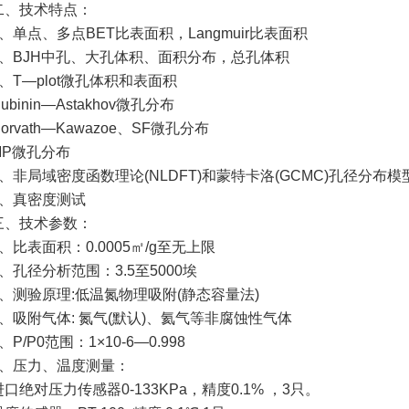
技术特点：
点、多点BET比表面积，Langmuir比表面积
BJH中孔、大孔体积、面积分布，总孔体积
T―plot微孔体积和表面积
inin―Astakhov微孔分布
vath―Kawazoe、SF微孔分布
微孔分布
局域密度函数理论(NLDFT)和蒙特卡洛(GCMC)孔径分布模
真密度测试
技术参数：
表面积：0.0005㎡/g至无上限
孔径分析范围：3.5至5000埃
测验原理:低温氮物理吸附(静态容量法)
吸附气体: 氮气(默认)、氦气等非腐蚀性气体
/P0范围：1×10-6―0.998
压力、温度测量：
对压力传感器0-133KPa，精度0.1% ，3只。