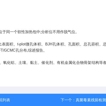
位位于同一个软性加热包中;分析位不用作脱气位。
比表面积、t-plot微孔体积、BJH孔体积、孔面积、总孔容积、
NLDFT/GCMC孔分布,综述报告。
氧化铝、土壤、黏土、催化剂、有机金属化合物骨架结构等
回列表
下一个：
真菌毒素残留检测