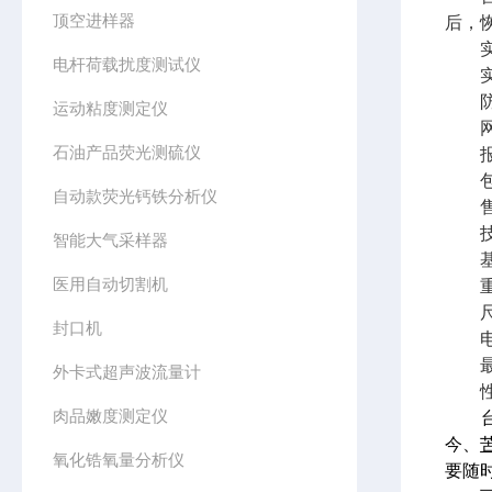
顶空进样器
后，恢
实时
电杆荷载扰度测试仪
实时
防尘
运动粘度测定仪
网络连
石油产品荧光测硫仪
报警
包装
自动款荧光钙铁分析仪
售后
技
智能大气采样器
基
医用自动切割机
重量
尺寸：3
封口机
电源：
最大
外卡式超声波流量计
性
肉品嫩度测定仪
今、
苦
氧化锆氧量分析仪
要随