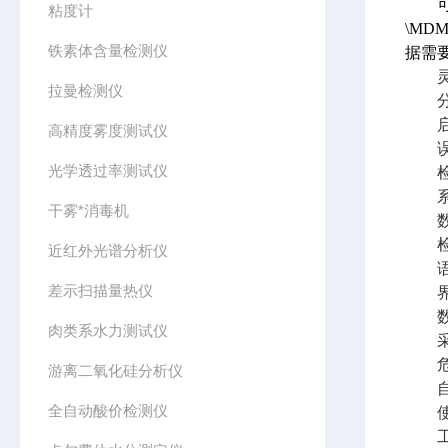
可
粘度计
\MD
铁素体含量检测仪
据需
灵敏
拉曼检测仪
分析
启动
高精度雾度测试仪
误报
光学透过率测试仪
检出
系
干雾*消毒机
数据
检测
近红外光谱分析仪
语言
差示扫描量热仪
界面
数据
肉类系水力测试仪
采样
危险
游离二氧化硅分析仪
自动
全自动酸价检测仪
使
工作