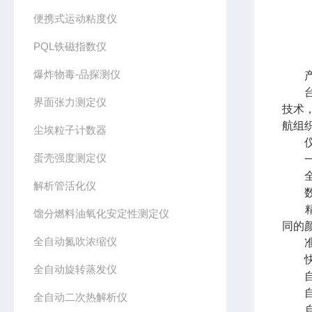
便携式运动粘度仪
PQL铁磁指数仪
爆炸物毒-品探测仪
产
台式
界面张力测定仪
技术
航组
尘埃粒子计数器
仪
蛋壳强度测定仪
一机
全彩屏
解析管活化仪
数据
精准
馏分燃料油氧化安定性测定仪
同的
全自动氮吹浓缩仪
准确
快速
全自动旋转蒸发仪
自动
自动
全自动二次热解析仪
自动