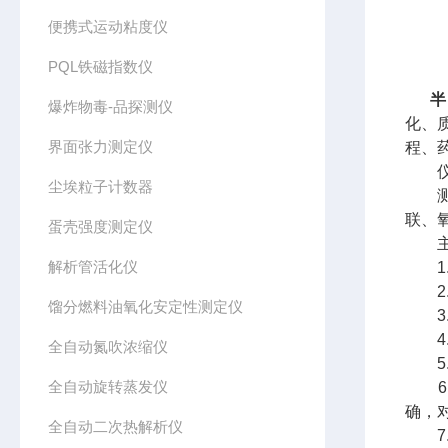
便携式运动粘度仪
PQL铁磁指数仪
半
爆炸物毒-品探测仪
化、
界面张力测定仪
程、
仪
尘埃粒子计数器
测量
联、
蛋壳强度测定仪
主
解析管活化仪
1.
2.
馏分燃料油氧化安定性测定仪
3.
4.
全自动氮吹浓缩仪
5.
全自动旋转蒸发仪
6.
确，
全自动二次热解析仪
7.