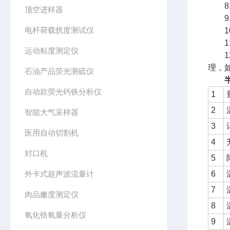
8.
顶空进样器
9.
电杆荷载扰度测试仪
10
11
运动粘度测定仪
12
理，
石油产品荧光测硫仪
自动款荧光钙铁分析仪
1
2
智能大气采样器
3
医用自动切割机
4
封口机
5
外卡式超声波流量计
6
7
肉品嫩度测定仪
8
氧化锆氧量分析仪
9