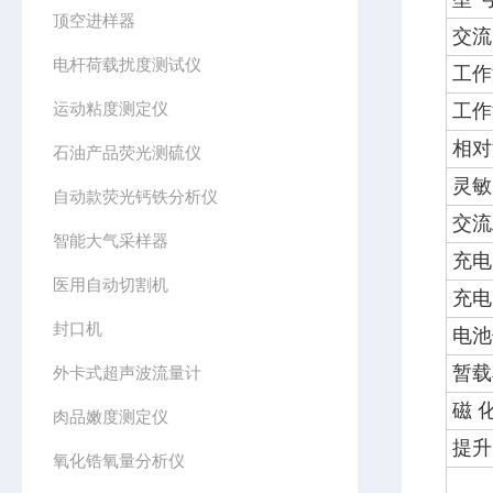
顶空进样器
交流
电杆荷载扰度测试仪
工作
运动粘度测定仪
工作
相对
石油产品荧光测硫仪
灵敏
自动款荧光钙铁分析仪
交流
智能大气采样器
充电
医用自动切割机
充电
封口机
电池
暂载
外卡式超声波流量计
磁 
肉品嫩度测定仪
提升
氧化锆氧量分析仪