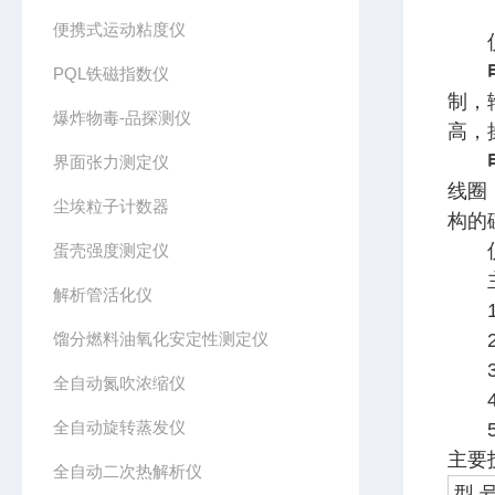
便携式运动粘度仪
仪
PQL铁磁指数仪
制，
爆炸物毒-品探测仪
高，
界面张力测定仪
线圈
尘埃粒子计数器
构的
仪器
蛋壳强度测定仪
主
解析管活化仪
1、
馏分燃料油氧化安定性测定仪
2、
3、
全自动氮吹浓缩仪
4、
全自动旋转蒸发仪
5、
主要
全自动二次热解析仪
型 