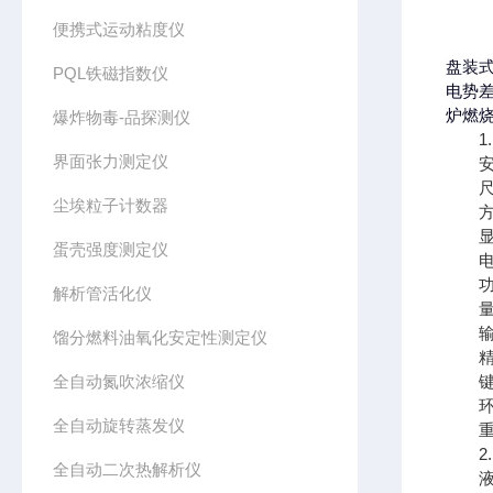
便携式运动粘度仪
盘装
PQL铁磁指数仪
电势
炉燃
爆炸物毒-品探测仪
1
界面张力测定仪
安装
尺寸：横
尘埃粒子计数器
方形 1
显 
蛋壳强度测定仪
电 源
功 率
解析管活化仪
量 程
输 出
馏分燃料油氧化安定性测定仪
精 度
全自动氮吹浓缩仪
键 
环境温
全自动旋转蒸发仪
重 量
2.
全自动二次热解析仪
液晶