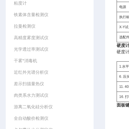
粘度计
电源
铁素体含量检测仪
执行
拉曼检测仪
X-Y
高精度雾度测试仪
选配
硬度
光学透过率测试仪
硬度
干雾*消毒机
1.水
近红外光谱分析仪
6. 压
差示扫描量热仪
11. 
肉类系水力测试仪
16. 
面板
游离二氧化硅分析仪
全自动酸价检测仪