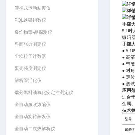
便携式运动粘度仪
PQL铁磁指数仪
手摇
5.1
爆炸物毒-品探测仪
编码
手摇
界面张力测定仪
● 5
尘埃粒子计数器
● 高
● 带
蛋壳强度测定仪
● 对
● 定
解析管活化仪
● 测
应用
馏分燃料油氧化安定性测定仪
适合
金属
全自动氮吹浓缩仪
技术
全自动旋转蒸发仪
型号
全自动二次热解析仪
试验力