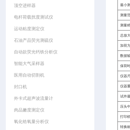
顶空进样器
最小
测量
电杆荷载扰度测试仪
测量
运动粘度测定仪
总放
石油产品荧光测硫仪
加荷
自动款荧光钙铁分析仪
数据
智能大气采样器
保荷
医用自动切割机
仪器尺
封口机
仪器
试件
外卡式超声波流量计
压头
肉品嫩度测定仪
打印
氧化锆氧量分析仪
转换