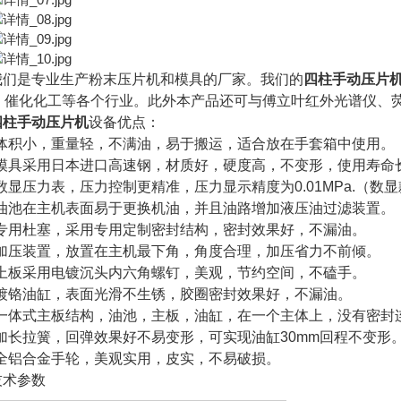
我们是专业生产粉末压片机和模具的厂家。我们的
四柱手动压片
，催化化工等各个行业。此外本产品还可与傅立叶红外光谱仪、
四柱手动压片机
设备优点：
•体积小，重量轻，不满油，易于搬运，适合放在手套箱中使用。
•模具采用日本进口高速钢，材质好，硬度高，不变形，使用寿命
•数显压力表，压力控制更精准，压力显示精度为0.01MPa.（数
•油池在主机表面易于更换机油，并且油路增加液压油过滤装置。
•专用杜塞，采用专用定制密封结构，密封效果好，不漏油。
•加压装置，放置在主机最下角，角度合理，加压省力不前倾。
•上板采用电镀沉头内六角螺钉，美观，节约空间，不磕手。
•镀铬油缸，表面光滑不生锈，胶圈密封效果好，不漏油。
•一体式主板结构，油池，主板，油缸，在一个主体上，没有密封
•加长拉簧，回弹效果好不易变形，可实现油缸30mm回程不变形
•全铝合金手轮，美观实用，皮实，不易破损。
技术参数