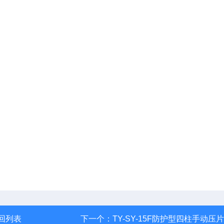
回列表
下一个：
TY-SY-15F防护型四柱手动压