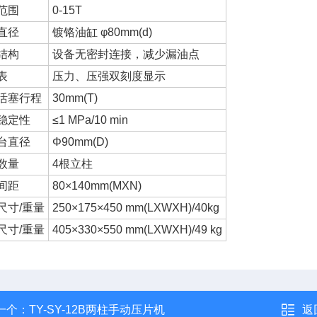
范围
0-15T
直径
镀铬油缸 φ80mm(d)
结构
设备无密封连接，减少漏油点
表
压力、压强双刻度显示
活塞行程
30mm(T)
稳定性
≤1 MPa/10 min
台直径
Φ90mm(D)
数量
4根立柱
间距
80×140mm(MXN)
尺寸/重量
250×175×450 mm(LXWXH)/40kg
尺寸/重量
405×330×550 mm(LXWXH)/49 kg
一个：
TY-SY-12B两柱手动压片机
返