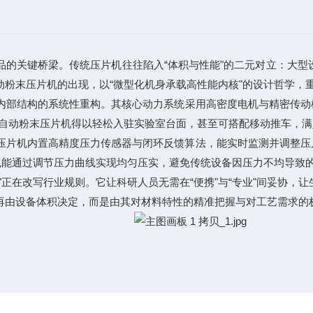
关键桥梁。传统压片机往往陷入“体积与性能"的二元对立：大型设
粉末压片机的出现，以“微型化机身承载高性能内核"的设计哲学，重新
内部结构的系统性重构。其核心动力系统采用高密度电机与精密传动
让全自动粉末压片机得以轻松入驻实验室台面，甚至可搭配移动推车，
片机内置高精度压力传感器与闭环反馈算法，能实时监测并调整压
也能通过调节压力曲线实现均匀压实，避免传统设备因压力不均导致
在改写行业规则。它让科研人员无需在“便携"与“专业"间妥协，让生
再由设备体积决定，而是由其对材料特性的精准把握与对工艺需求的