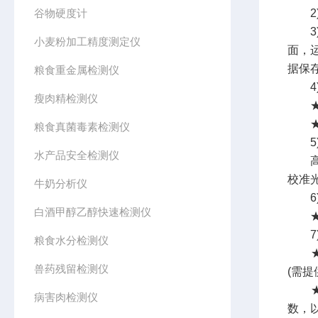
谷物硬度计
2)
3)仪
小麦粉加工精度测定仪
面，运
据保
粮食重金属检测仪
4)
瘦肉精检测仪
★检
★仪
粮食真菌毒素检测仪
5)
水产品安全检测仪
高精
校准
牛奶分析仪
6)
白酒甲醇乙醇快速检测仪
★采
7
粮食水分检测仪
★便
兽药残留检测仪
(需提
★数
病害肉检测仪
数，