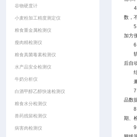
谷物硬度计
4、
数，
小麦粉加工精度测定仪
5、
粮食重金属检测仪
加方
瘦肉精检测仪
6、
轨道
粮食真菌毒素检测仪
后自
水产品安全检测仪
结果
牛奶分析仪
兼容
7、
白酒甲醇乙醇快速检测仪
品数
粮食水分检测仪
8、
兽药残留检测仪
期、
9、
病害肉检测仪
网线