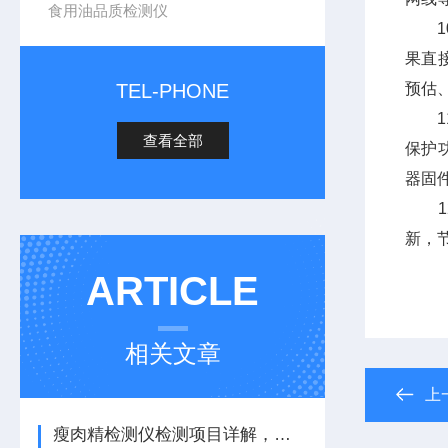
食用油品质检测仪
10
果直
TEL-PHONE
预估
11
查看全部
保护
器固
12
新，
ARTICLE
相关文章
上
瘦肉精检测仪检测项目详解，猪牛羊肉沙丁胺醇莱克多巴胺残留筛查仪器