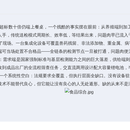
标数十倍仍端上餐桌，一个残酷的事实摆在眼前：从养殖端到加工
人手，传统送检模式周期长、效率低，等结果出来，问题肉早已流入
了现场。一台集成化设备可覆盖兽药残留、非法添加物、重金属、病
端可当场处置不合格品——全链条的检测节点一旦被打通，问题肉便
求端是国家强制标准与基层检测能力之间的巨大落差，供给端则受限
收到成品出厂的全流程筛查任务，交直流两用设计配大容量锂电池，
个系统性空白：法规要求全覆盖，但执行层面全缺口。没有设备驻
技术不能替代良心，但它能让没有良心的人无处遁形。缺的从来不是