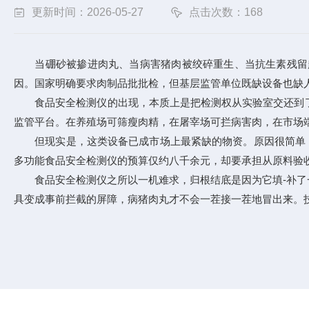
更新时间：2026-05-27
点击次数：168
当硼砂被掺进肉丸、当病害猪肉被绞碎重生、当抗生素残留超
因。国家明确要求肉制品批批检，但基层监管单位既缺设备也缺
食品安全检测仪
的出现，本质上是把检测权从实验室交还到
监管平台。在养殖场可筛瘦肉精，在屠宰场可拦病害肉，在市场
但现实是，这类设备已成市场上最紧缺的物资。原因很简单：需
多功能食品安全检测仪的预算仅约八千余元，却要承担从原料验
食品安全检测仪之所以一机难求，归根结底是因为它填-补了一
具变成事前拦截的屏障，病猪肉丸才不会一茬接一茬地冒出来。