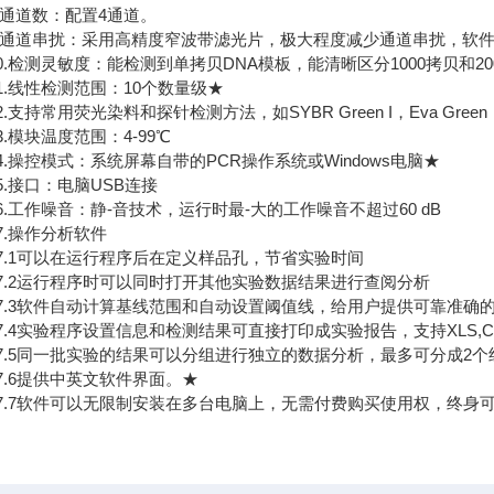
通道数：配置4通道。
通道串扰：采用高精度窄波带滤光片，极大程度减少通道串扰，软件
检测灵敏度：能检测到单拷贝DNA模板，能清晰区分1000拷贝和20
.线性检测范围：10个数量级★
持常用荧光染料和探针检测方法，如SYBR Green I，Eva Green，Taqman，
模块温度范围：4-99℃
操控模式：系统屏幕自带的PCR操作系统或Windows电脑★
接口：电脑USB连接
工作噪音：静-音技术，运行时最-大的工作噪音不超过60 dB
.操作分析软件
.1可以在运行程序后在定义样品孔，节省实验时间
.2运行程序时可以同时打开其他实验数据结果进行查阅分析
.3软件自动计算基线范围和自动设置阈值线，给用户提供可靠准确
4实验程序设置信息和检测结果可直接打印成实验报告，支持XLS,C
.5同一批实验的结果可以分组进行独立的数据分析，最多可分成2个
.6提供中英文软件界面。★
.7软件可以无限制安装在多台电脑上，无需付费购买使用权，终身