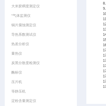
8.
大米胶稠度测定仪
9.
10.
*气体监测仪
11
12.支
铜片腐蚀测定仪
13.
导热系数测试仪
14.
15.
热差分析仪
16.
17
量热仪
17
17
炭黑分散度检测仪
17
17.
酶标仪
17
17
压片机
17
等静压机
淀粉含量测定仪