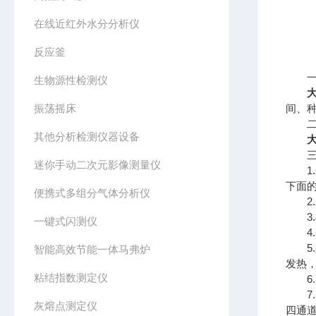
在线近红外水分分析仪
反应釜
一、
生物源性检测仪
振荡摇床
间、
二、
其他分析检测仪器设备
三、
迷你手动二次元影像测量仪
1.
下面
便携式多组分气体分析仪
2.采
3.样
一键式闪测仪
4.开
5.
智能高效节能一体马弗炉
发热
粘结指数测定仪
6.
7.
灰熔点测定仪
四通