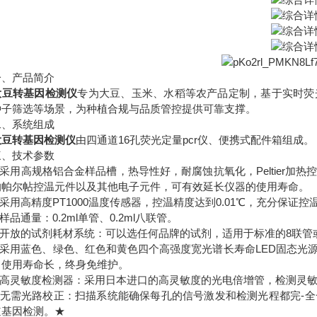
产品简介
大豆转基因检测仪
专为大豆、玉米、水稻等农产品定制，基于实时荧
种子筛选等场景，为种植合规与品质管控提供可靠支撑。
系统组成
大豆转基因检测仪
由四通道16孔荧光定量pcr仪、便携式配件箱组成。
技术参数
采用高规格铝合金样品槽，热导性好，耐腐蚀抗氧化，Peltier加
的帕尔帖控温元件以及其他电子元件，可有效延长仪器的使用寿命。
用高精度PT1000温度传感器，控温精度达到0.01℃，充分保证控
品通量：0.2ml单管、0.2ml八联管。
放的试剂耗材系统：可以选任何品牌的试剂，适用于标准的8联管或0.
采用蓝色、绿色、红色和黄色四个高强度宽光谱长寿命LED固态光
，使用寿命长，终身免维护。
高灵敏度检测器：采用日本进口的高灵敏度的光电倍增管，检测灵敏
无需光路校正：扫描系统能确保每孔的信号激发和检测光程都完-全
道基因检测。★