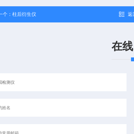
一个：
柱后衍生仪
返
在线