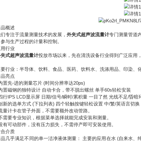
品概述
专注于流量测量技术的发展，
外夹式超声波流量计
专门测量管道
，参与生产过程的计量和控制。
用行业
外夹式超声波流量计
投放市场以来，先在清洗设备行业得到广泛应用
。
行业：半导体、饮料、食品、医药、饮料水、洗涤用品、印染、化
品亮点
置先-进的测量芯片 (时间分辨率达20ps)
置磁钢的独特设计 自动卡合，带不脱出螺丝 单手60s轻松安装
行IPS LCD显示屏 日期/信号/瞬时/累积量 一目了然 光线不足/昏
新的选单方式 (下拉列表) 四个轻触按键轻松设置 中/繁/英语言切换
流量计卡在管子外面，不需要额外改动管路。
不需要专业知识，根据菜单选择就能完成安装和测量。
没有可动部件，没有压力损失，不需停产即可安装使用。
合介质
几乎满足不同的单一洁净液体测量： 主要的应用在水 (自来水、纯