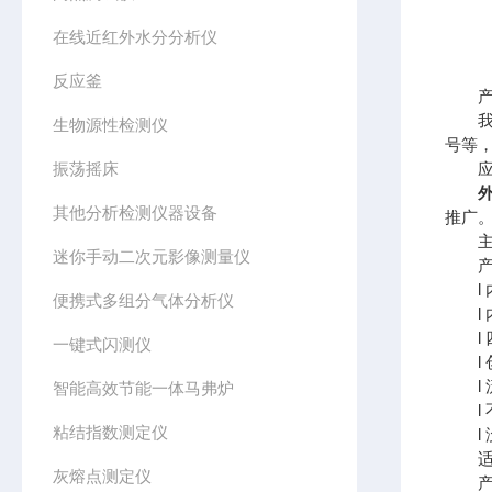
在线近红外水分分析仪
反应釜
产
我们
生物源性检测仪
号等
振荡摇床
应
其他分析检测仪器设备
推广
主要
迷你手动二次元影像测量仪
产
l 内
便携式多组分气体分析仪
l 内
l 四
一键式闪测仪
l 创
l 
智能高效节能一体马弗炉
l 
粘结指数测定仪
l 
适
灰熔点测定仪
产品