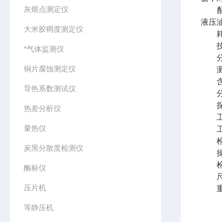
灰熔点测定仪
配置
液压油
大米胶稠度测定仪
耗材
技
*气体监测仪
分析
铜片腐蚀测定仪
测试
含量范
导热系数测试仪
分析
探测器
热差分析仪
工作温
量热仪
工作
检出限
炭黑分散度检测仪
操控
检测时
酶标仪
尺寸：
压片机
重量
等静压机