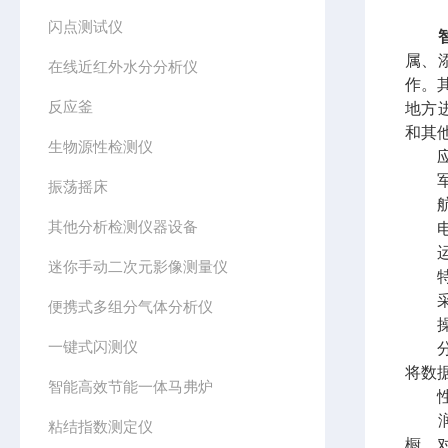
闪点测试仪
属、
在线近红外水分分析仪
作。
反应釜
地方
和其
生物源性检测仪
应
军
振荡摇床
航
其他分析检测仪器设备
电
运
迷你手动二次元影像测量仪
特
采用
便携式多组分气体分析仪
操作
一键式闪测仪
分辨
将数
智能高效节能一体马弗炉
性价
润滑
粘结指数测定仪
橱，