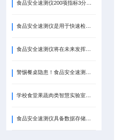
食品安全速测仪200项指标3分钟出结果，基层监管从“事后追责“转向“事前预警“
食品安全速测仪是用于快速检测食品安全性的设备
食品安全速测仪将在未来发挥更加重要的作用
警惕餐桌隐患！食品安全速测仪揭秘：瘦肉精、甲醛等非法添加一测便知
学校食堂果蔬肉类智慧实验室建设方案配置清单
食品安全速测仪具备数据存储、打印以及与电脑通讯等功能