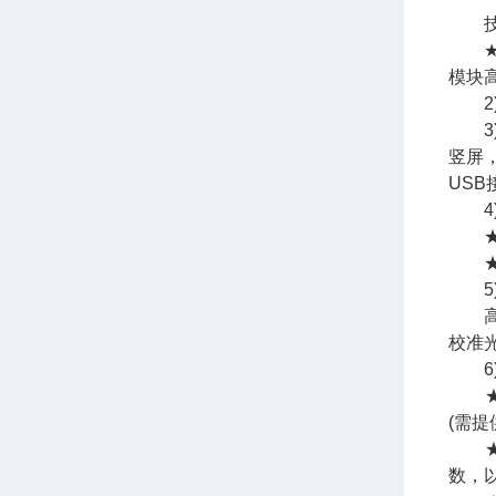
技
★
模块
2)
3
竖屏
US
4)
★检
★仪
5)
高精
校准
6)
★便
(需提
★数
数，