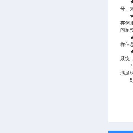
★项
号、
★数
存储
问题
★自
样信
★系
系统
7)
满足
8)