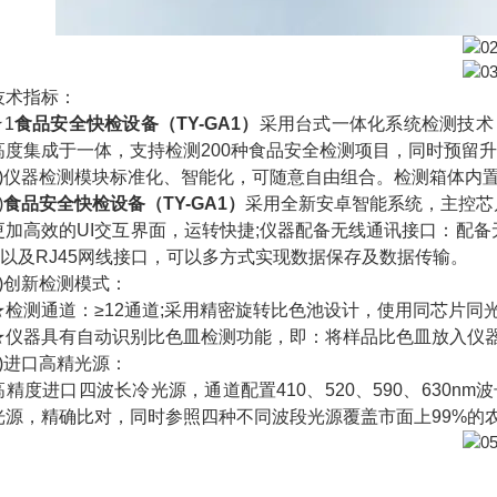
术指标：
1
食品安全快检设备（TY-GA1）
采用台式一体化系统检测技术
高度集成于一体，支持检测200种食品安全检测项目，同时预留
仪器检测模块标准化、智能化，可随意自由组合。检测箱体内置
)
食品安全快检设备（TY-GA1）
采用全新安卓智能系统，主控芯片采用
更加高效的UI交互界面，运转快捷;仪器配备无线通讯接口：配备无
口以及RJ45网线接口，可以多方式实现数据保存及数据传输。
创新检测模式：
测通道：≥12通道;采用精密旋转比色池设计，使用同芯片同
器具有自动识别比色皿检测功能，即：将样品比色皿放入仪器
进口高精光源：
度进口四波长冷光源，通道配置410、520、590、630n
光源，精确比对，同时参照四种不同波段光源覆盖市面上99%的