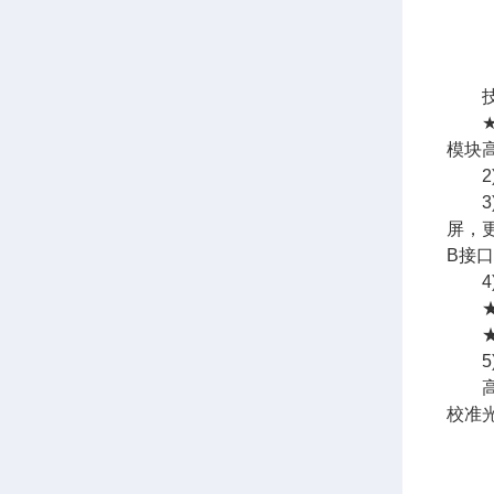
技
★
模块
2)
3
屏，
B接
4)
★检
★仪
5)
高精
校准