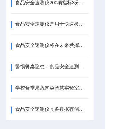
食品安全速测仪200项指标3分钟出结果，基层监管从“事后追责“转向“事前预警“
食品安全速测仪是用于快速检测食品安全性的设备
食品安全速测仪将在未来发挥更加重要的作用
警惕餐桌隐患！食品安全速测仪揭秘：瘦肉精、甲醛等非法添加一测便知
学校食堂果蔬肉类智慧实验室建设方案配置清单
食品安全速测仪具备数据存储、打印以及与电脑通讯等功能