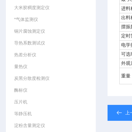
大米胶稠度测定仪
进料
出料
*气体监测仪
摆振
铜片腐蚀测定仪
定时
导热系数测试仪
电学
可选
热差分析仪
外观
量热仪
重量
炭黑分散度检测仪
酶标仪
压片机
上
等静压机
淀粉含量测定仪