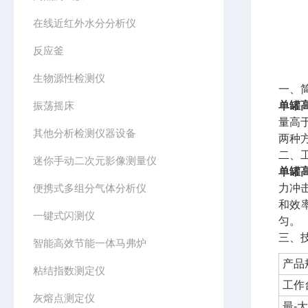
在线近红外水分分析仪
反应釜
生物源性检测仪
一、
振荡摇床
单罐
量高
其他分析检测仪器设备
两种
二、
迷你手动二次元影像测量仪
单罐
便携式多组分气体分析仪
力冲
和效
一键式闪测仪
匀。
三、
智能高效节能一体马弗炉
产品
粘结指数测定仪
工作
灰熔点测定仪
最-