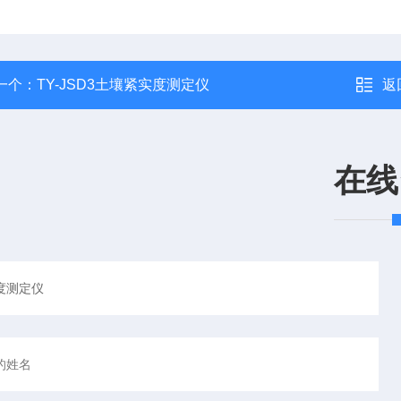
一个：
TY-JSD3土壤紧实度测定仪
返
在线