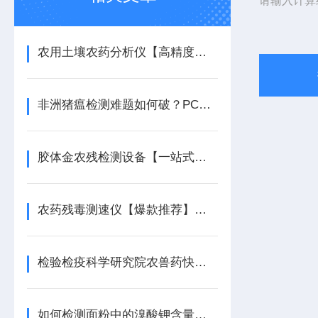
请输入计算
农用土壤农药分析仪【高精度检测】农用土壤农药分析仪
非洲猪瘟检测难题如何破？PCR检测仪给出答案
胶体金农残检测设备【一站式检测】胶体金农残检测设备
农药残毒测速仪【爆款推荐】农药残毒测速仪
检验检疫科学研究院农兽药快速检测设备配置清单
如何检测面粉中的溴酸钾含量【高精度检测】食品面粉中溴酸钾检测仪