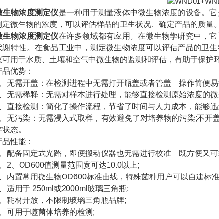
微生物浓度测定仪
是一种用于测量液体中微生物浓度的设备。它
测定微生物的浓度，可以评估样品的卫生状况、确定产品的质量
微生物浓度测定仪
在许多领域都有应用。在微生物学研究中，它
代谢特性。在食品工业中，测定微生物浓度可以评估产品的卫生
仪可用于水质、土壤和空气中微生物的监测和评估，有助于保护
品优势：
无需开盖：在检测进程中无需打开瓶盖或者管盖，操作简便易
无需稀释：无需对样本进行处理，能够直接检测原始浓度的微
直接检测：简化了操作流程，节省了时间与人力成本，能够迅
无污染：无需浸入式取样，有效避免了对培养物的污染;不开盖
好状态。
品性能：
配备固定式光路，即便搬动仪器也无需进行校准，既方便又可
、OD600值测量范围宽可达10.0以上;
内置常用微生物OD600标准曲线，特殊菌种用户可以自建标准
用于 250ml或2000ml玻璃三角瓶;
耗材开放，不限制玻璃三角瓶品牌;
可用于噬菌体培养的检测;