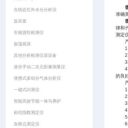
在线近红外水分分析仪
准确
反应釜
律和
生物源性检测仪
测定
产
振荡摇床
1、
其他分析检测仪器设备
2、
3、
迷你手动二次元影像测量仪
4、
的良
便携式多组分气体分析仪
产
一键式闪测仪
1、
2、2
智能高效节能一体马弗炉
3、
4、适
粘结指数测定仪
5、
灰熔点测定仪
6、