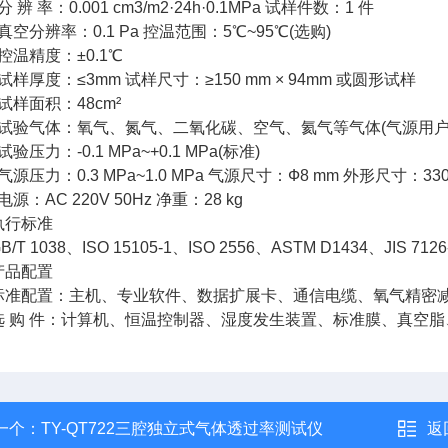
辨 率：0.001 cm3/m2·24h·0.1MPa 试样件数：1 件
空分辨率：0.1 Pa 控温范围：5℃~95℃(选购)
温精度：±0.1℃
样厚度：≤3mm 试样尺寸：≥150 mm × 94mm 或圆形试样
样面积：48cm²
试验气体：氧气、氮气、二氧化碳、空气、氦气等气体(气源用户
验压力：-0.1 MPa~+0.1 MPa(标准)
压力：0.3 MPa~1.0 MPa 气源尺寸：Ф8 mm 外形尺寸：330 mm(
源：AC 220V 50Hz 净重：28 kg
行标准
 1038、ISO 15105-1、ISO 2556、ASTM D1434、JIS 7126
品配置
配置：主机、专业软件、数据扩展卡、通信电缆、氧气精密减
购 件：计算机、恒温控制器、湿度发生装置、标准膜、真空脂、
一个：
TY-QT722三腔独立式气体透过率测试仪
返