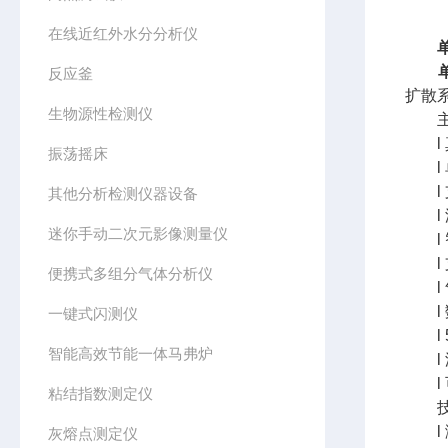
在线近红外水分分析仪
反应釜
扩散
生物源性检测仪
主
l 
振荡摇床
l 
l 
其他分析检测仪器设备
l 
迷你手动二次元影像测量仪
l 
l 
便携式多组分气体分析仪
l 
l 
一键式闪测仪
l 
智能高效节能一体马弗炉
l 
l 
粘结指数测定仪
技
l 测试
灰熔点测定仪