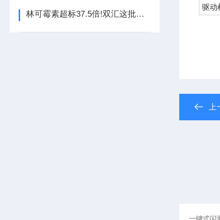
驱动
林可霉素超标37.5倍!双汇这批猪肉，一台抗生素残留快检仪就能测
上