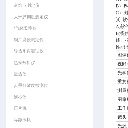
灰熔点测定仪
B）
C）
大米胶稠度测定仪
⑷. 
A)
*气体监测仪
B)
铜片腐蚀测定仪
线、
性能指标 
导热系数测试仪
图像
热差分析仪
视野
光学
量热仪
重复
炭黑分散度检测仪
测量
酶标仪
图像
压片机
工作
镜头
等静压机
光源