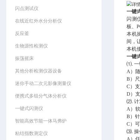
闪点测试仪
一键
闪测
在线近红外水分分析仪
板、
反应釜
本机
间，
生物源性检测仪
本机
一键
振荡摇床
⑴. 
其他分析检测仪器设备
A）
B）
迷你手动二次元影像测量仪
C）
D）
便携式多组分气体分析仪
⑵. 
一键式闪测仪
A）
B）
智能高效节能一体马弗炉
C）
⑶. 
粘结指数测定仪
A）