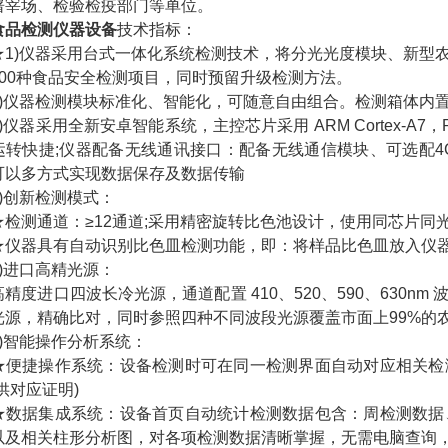
屠宰场、检验检疫部门等单位。
食品检测仪器设备
技术指标：
)仪器采用台式一体化系统检测技术，将分光光度模块、新型农
200种食品安全检测项目，同时预留升级检测方法。
仪器检测模块标准化、智能化，可随意自由组合。检测箱体内置
器采用全新安卓智能系统，主控芯片采用 ARM Cortex-A7，
运转快捷;仪器配备无线通讯接口：配备无线通信模块、可选配4G(
可以多方式实现数据保存及数据传输
创新检测模式：
测通道：≥12通道;采用精密旋转比色池设计，使用同芯片同
器具有自动识别比色皿检测功能，即：将样品比色皿放入仪器
进口高精光源：
度进口四波长冷光源，通道配置 410、520、590、630n
光源，精确比对，同时参照四种不同波段光源覆盖市面上99%的
智能操作分析系统：
捷操作系统：设备检测时可在同一检测界面自动对应相关检测通
供对应证明)
据集成系统：设备首页自动统计检测数据包含：周检测数据、
以及相关柱形分析图，对各项检测数据清晰掌握，无需电脑查询，