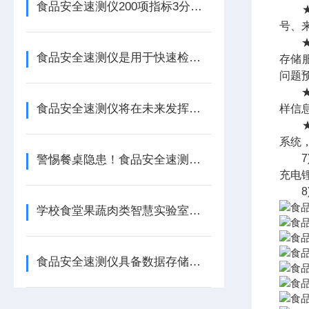
食品安全速测仪200项指标3分钟出结果，基层监管从“事后追责“转向“事前预警“
★项
号、
★数
食品安全速测仪是用于快速检测食品安全性的设备
存储
问题
★自
食品安全速测仪将在未来发挥更加重要的作用
样信
★系
系统
7)
警惕餐桌隐患！食品安全速测仪揭秘：瘦肉精、甲醛等非法添加一测便知
充电
8)
学校食堂果蔬肉类智慧实验室建设方案配置清单
食品安全速测仪具备数据存储、打印以及与电脑通讯等功能