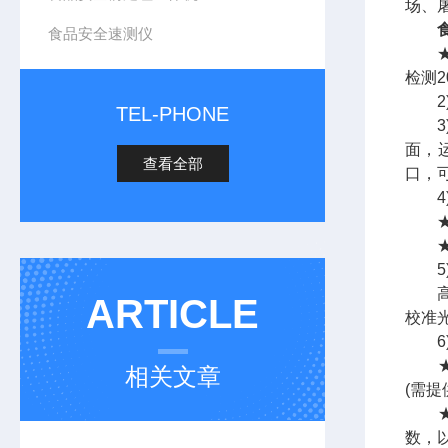
场、
食品安全速测仪
★1
检测
2)
TEL-PHONE
3)仪
面，
查看全部
口，
4)
★检
★仪
5)
高精
ARTICLE
校准
6)
★便
相关文章
(需提
★数
数，