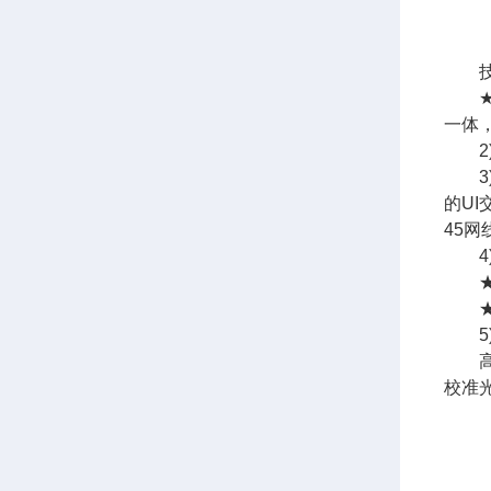
技
★
一体
2)
3
的U
45
4)
★检
★仪
5)
高精
校准