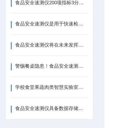
食品安全速测仪200项指标3分钟出结果，基层监管从“事后追责“转向“事前预警“
食品安全速测仪是用于快速检测食品安全性的设备
食品安全速测仪将在未来发挥更加重要的作用
警惕餐桌隐患！食品安全速测仪揭秘：瘦肉精、甲醛等非法添加一测便知
学校食堂果蔬肉类智慧实验室建设方案配置清单
食品安全速测仪具备数据存储、打印以及与电脑通讯等功能