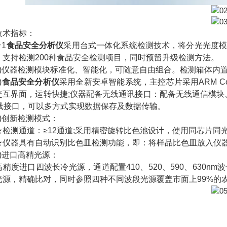
术指标：
1
食品安全分析仪
采用台式一体化系统检测技术，将分光光度
，支持检测200种食品安全检测项目，同时预留升级检测方法。
仪器检测模块标准化、智能化，可随意自由组合。检测箱体内置
)
食品安全分析仪
采用全新安卓智能系统，主控芯片采用ARM Cort
I交互界面，运转快捷;仪器配备无线通讯接口：配备无线通信模块、
网线接口，可以多方式实现数据保存及数据传输。
创新检测模式：
测通道：≥12通道;采用精密旋转比色池设计，使用同芯片同
器具有自动识别比色皿检测功能，即：将样品比色皿放入仪器
进口高精光源：
度进口四波长冷光源，通道配置410、520、590、630n
光源，精确比对，同时参照四种不同波段光源覆盖市面上99%的