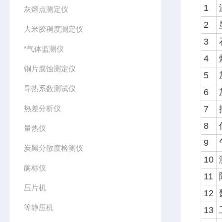
1
灰熔点测定仪
2
大米胶稠度测定仪
3
*气体监测仪
4
铜片腐蚀测定仪
5
导热系数测试仪
6
热差分析仪
7
8
量热仪
9
炭黑分散度检测仪
10
酶标仪
11
压片机
12
等静压机
13