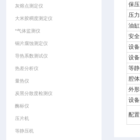
保压
灰熔点测定仪
压力
大米胶稠度测定仪
油缸
*气体监测仪
安全
铜片腐蚀测定仪
设备
导热系数测试仪
设备
等静
热差分析仪
腔体
量热仪
外形
炭黑分散度检测仪
设备
酶标仪
配置
压片机
等静压机