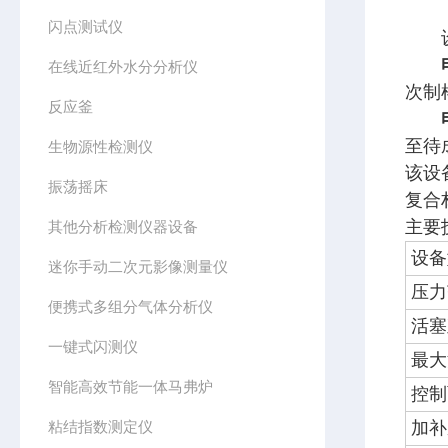
闪点测试仪
设
在线近红外水分分析仪
次制
反应釜
至待
生物源性检测仪
该设
振荡摇床
复合
主要
其他分析检测仪器设备
设备
迷你手动二次元影像测量仪
压力
便携式多组分气体分析仪
活塞
一键式闪测仪
最大
智能高效节能一体马弗炉
控制
粘结指数测定仪
加补