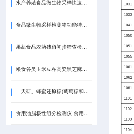
水产养殖食品微生物采样快速检测箱：守护水产品安全的“利器”
1031
1033
食品微生物采样检测箱功能特点【现场检测】食品微生物采样检测箱
1041
1050
1051
果蔬食品农药残留初步筛查检测用果蔬食品农药残留检测仪
1055
1061
粮食谷类玉米豆粕高粱黑芝麻大豆油菜籽饲料棉籽籼谷水分测定仪
1062
1081
「天研」蜂蜜还原糖(葡萄糖和果糖)检测仪-检测还原糖的仪器
1101
1102
食用油脂极性组分检测仪-食用油脂极性组分检测
1103
1104