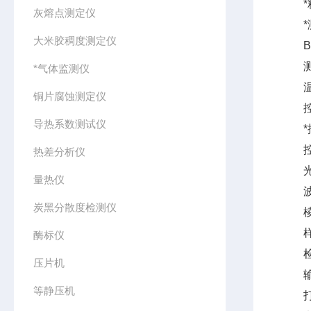
*精 
灰熔点测定仪
*测
大米胶稠度测定仪
Bri
测量示
*气体监测仪
温度
铜片腐蚀测定仪
控温
导热系数测试仪
*控温
控温
热差分析仪
光 
量热仪
波 长
炭黑分散度检测仪
棱 
样 
酶标仪
检测
压片机
输出
等静压机
打 