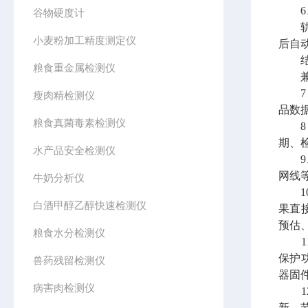
6、
谷物硬度计
轨道
小麦粉加工精度测定仪
后自
结果
粮食重金属检测仪
兼容
7、
瘦肉精检测仪
品数
粮食真菌毒素检测仪
8、
期、
水产品安全检测仪
9、
网线
牛奶分析仪
10
白酒甲醇乙醇快速检测仪
果直
预估
粮食水分检测仪
11
保护
兽药残留检测仪
器固
病害肉检测仪
12
新，