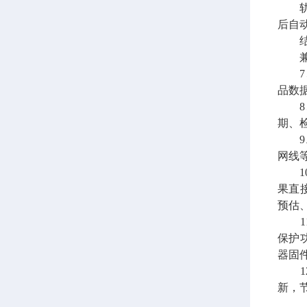
轨道
后自
结果
兼容
7、
品数
8、
期、
9、
网线
10
果直
预估
11
保护
器固
12
新，