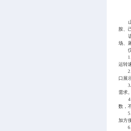
山东
胺、
场、
仪器
1、仪
运转
2、
口展
3.
需求。
4、
数，
5、
加方
6、