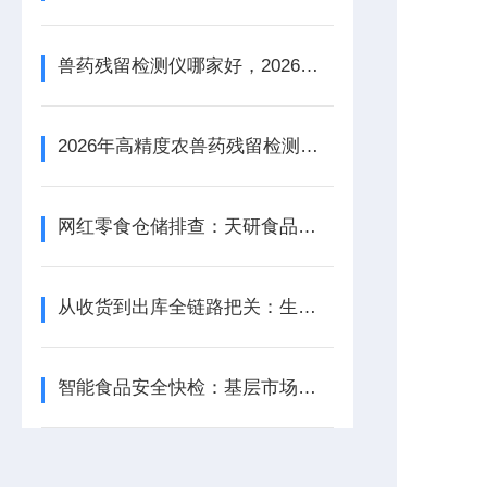
兽药残留检测仪哪家好，2026畜禽水产肉品违禁兽药检测设备厂家选购攻略
2026年高精度农兽药残留检测仪选购技巧，食堂基地第三方机构选型参考
网红零食仓储排查：天研食品安全检测仪甄别非法添加，整治电商三无零食
从收货到出库全链路把关：生鲜配送中心多功能食品安全检测仪实用选购手册
智能食品安全快检：基层市场监管所如何用3000元设备覆盖78%快检需求