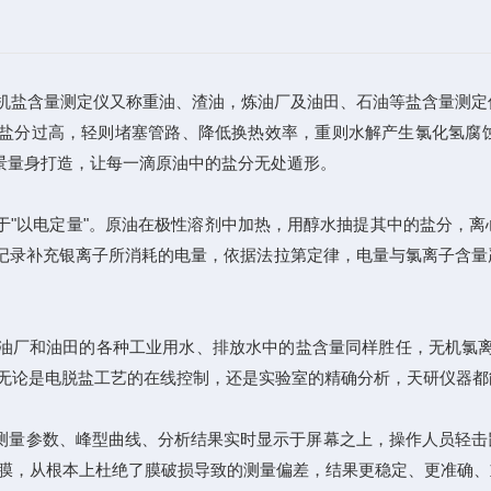
机盐含量测定仪又称重油、渣油，炼油厂及油田、石油等盐含量测定
分过高，轻则堵塞管路、降低换热效率，重则水解产生氯化氢腐蚀
景量身打造，让每一滴原油中的盐分无处遁形。
以电定量"。原油在极性溶剂中加热，用醇水抽提其中的盐分，离
录补充银离子所消耗的电量，依据法拉第定律，电量与氯离子含量严格
油田的各种工业用水、排放水中的盐含量同样胜任，无机氯离子的测定更
盖。无论是电脱盐工艺的在线控制，还是实验室的精确分析，天研仪器
。测量参数、峰型曲线、分析结果实时显示于屏幕之上，操作人员轻
子膜，从根本上杜绝了膜破损导致的测量偏差，结果更稳定、更准确