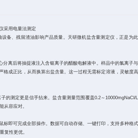
仪采用电量法测定
设备、残留渣油影响产品质量。天研微机盐含量测定仪，正是为此
心分离后将抽提液注入含银离子的醋酸电解液中。样品中的氯离子与
成正比，从而换算出盐含量。这一过程无需标定溶液，灵敏度高达0
是信手拈来。盐含量测量范围覆盖0.2～10000mgNaCl/
都能从容应对。
击鼠标即可完成全部操作。数据可自动存储、一键打印，支持多种格
、重复性更优。