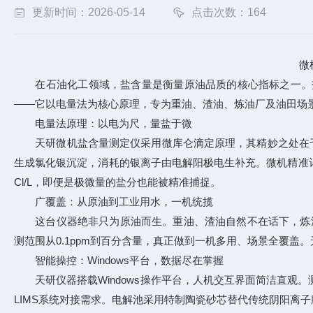
更新时间：2026-05-14
点击次数：164
微
在石油化工领域，盐含量是衡量原油品质的核心指标之一。盐
——它以电量法为核心原理，专为重油、渣油、炼油厂及油田场
电量法原理：以电为尺，量盐于微
天研微机盐含量测定仪采用微库仑滴定原理，其精妙之处在于"
生成氯化银沉淀，消耗的银离子由电解阳极电生补充。微机精准记
Cl/L，即便是极微量的盐分也能被精准捕捉。
广覆盖：从原油到工业用水，一机统揽
这台仪器绝非只为原油而生。重油、渣油自然不在话下，炼油厂和
测范围从0.1ppm到百分含量，真正做到一机多用、场景全覆
智能操控：Windows平台，数据尽在掌握
天研仪器搭载Windows操作平台，人机交互界面简洁直观
LIMS系统对接需求。电解池采用特制陶瓷砂芯替代传统阴阳离