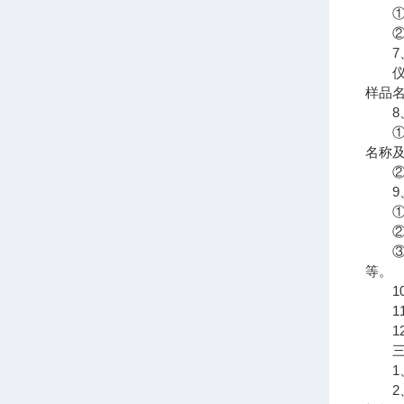
①仪
②智
7、
仪器
样品
8、
①采
名称
②仪
9、
①仪
②检
③仪
等。
10
11
12
三
1、
2、