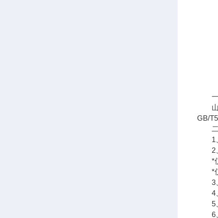
一、
山东
GB/
二、
1、机
2、
*仪
*仪
3、供
4、
5、
6、