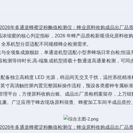
2026年多通道蜂蜜淀粉酶值检测仪：蜂业原料收购成品出厂品
蜜的核心判定指标，2026 年蜂产品质检新规强化原料收购与
，全系机型分层适配不同规模蜂企检测需求。
全项集成旗舰款，单通道机型适配小型养蜂场日常自检;恒温升
缩检测等待时长;高-端集成机型搭载十数通道高通量检测，可同
配备独立高精度 LED 光源，样品间无交叉干扰，温控系统精
 英寸高清触控屏内置完整国标操作流程，预设各类蜜种专属标
源管理平台，方便原料收购台账、成品出厂质检档案留存，上万组
低廉。广泛应用于蜂农现场原料筛查、蜂蜜加工车间半成品质控
2026年多通道蜂蜜淀粉酶值检测仪：蜂业原料收购成品出厂品