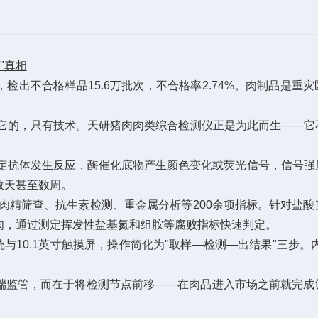
"真相
检出不合格样品15.6万批次，不合格率2.74%。肉制品是重
它的，只有技术。天研猪肉肉类综合检测仪正是为此而生——它
定抗体发生反应，酶催化底物产生颜色变化或荧光信号，信号强
数天甚至数周。
精筛查、抗生素检测、重金属分析等200余项指标。针对盐酸
猪肉，通过测定挥发性盐基氮和组胺等腐败指标快速判定。
10.1英寸触摸屏，操作简化为"取样—检测—出结果"三步。内
端监管，而在于将检测节点前移——在肉品进入市场之前就完成