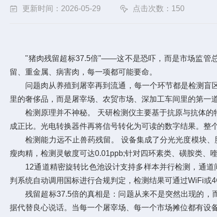
更新时间：2026-05-29
点击次数：150
"猪肉残留超标37.5倍"——这不是恐吓，而是市场监管总局
留、重金属、病害肉，每一项都可能要命。
问题肉从养殖到屠宰再到流通，每一个环节都是检测盲区。
里的奢侈品，而是屠宰场、农贸市场、深加工车间里的第一
检测原理并不神秘。 天研检测仪主要基于抗原与抗体的特
成正比。光电转换器件再将信号转化为可读的数字结果。整个
检测能力远不止兽药残留。 设备集成了分光光度模块、胶
瘦肉精，检测灵敏度可达0.01ppb;针对四环素类、磺胺
12通道精密旋转比色池设计支持多样本并行检测，通道间误差
判系统自动调用国标进行合规判定，检测结果可通过WiFi或
残留超标37.5倍的真相是：问题从来不是突然出现的，
据代替良心说话。当每一个屠宰场、每一个市场摊位都有设备