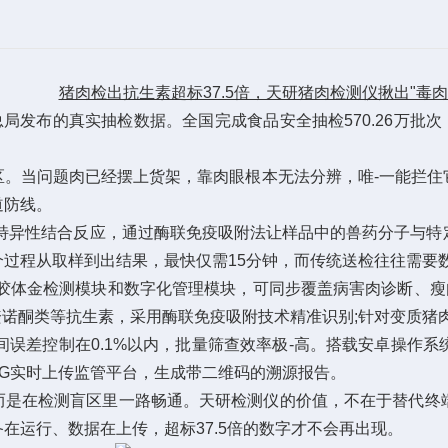
猪肉检出抗生素超标37.5倍，天研猪肉检测仪揪出"毒肉
发布的真实抽检数据。全国完成食品安全抽检570.26万批次，
当问题肉已经摆上货架，靠肉眼根本无法分辨，唯-一能拦住
道防线。
异性结合反应，通过酶联免疫吸附法让样品中的兽药分子与特
过程从取样到出结果，最快仅需15分钟，而传统送检往往需要
体金检测模块和数字化管理模块，可同步覆盖病害肉诊断、瘦肉
类、喹诺酮类等抗生素，采用酶联免疫吸附技术精准识别;针对变质
控制在0.1%以内，批量筛查效率极-高。搭载安卓操作系统与
4G实时上传监管平台，生成带二维码的溯源报告。
而是在检测盲区里一路畅通。天研检测仪的价值，不在于替代终
在运行、数据在上传，超标37.5倍的数字才不会再出现。