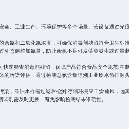
安全、工业生产、环境保护等多个场景。该设备通过光
的余氯和二氧化氯浓度，可确保消毒剂残留符合卫生标
过动态调整加氯量，防止余氯不足引发藻类滋生或过量
快速筛查消毒剂残留，保障产品符合食品安全规范;在
体的污染评估，通过检测总氯含量追溯工业废水偷排源
染，浑浊水样需过滤后检测;存储环境应干燥通风，远
期试剂需及时更换，避免影响检测结果准确性。